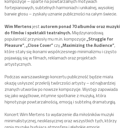
kompozycje – oparte na powtarzalnych motywach
fortepianowych, subtelnych harmoniach i unikalnej, wysokiej
barwie głosu – zyskały uznanie publiczności na całym świecie.
Wim Mertens
jest
autorem ponad 70 albumów oraz muzyki
do filmów i spektakli teatralnych.
Międzynarodową
popularność przyniosły mu m.in. kompozycje
„Struggle for
Pleasure”
,
„Close Cover”
czy
„Maximizing the Audience”
,
które stały się ikonami współczesnego minimalizmu i często
pojawiają się w filmach, reklamach oraz projektach
artystycznych.
Podczas warszawskiego koncertu publiczność będzie miała
okazję usłyszeć przekrój twórczości artysty – od najbardziej
znanych utworów po nowsze kompozycje. Występ zapowiada
się jako wyjątkowe, intymne spotkanie z muzyką, która
hipnotyzuje powtarzalnością, emocją i subtelną dramaturgią.
Koncert Wim Mertens to wydarzenie dla miłośników muzyki
minimalistycznej, neoklasycznej oraz wszystkich tych, którzy
cenią muzykę budującą atmosferę i głębokie emocje.