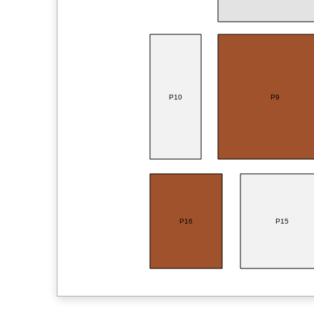
P10
P9
P16
P15