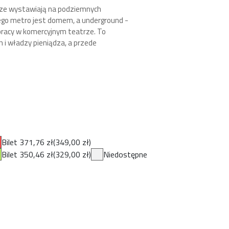
cerze wystawiają na podziemnych
rego metro jest domem, a underground -
 pracy w komercyjnym teatrze. To
h i władzy pieniądza, a przede
Bilet 371,76 zł
(349,00 zł)
Bilet 350,46 zł
(329,00 zł)
Niedostępne