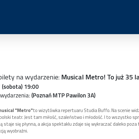
bilety na wydarzenie:
Musical Metro! To już 35 la
 (sobota) 19:00
 wydarzenia:
(Poznań MTP Pawilon 3A)
usical "Metro"
to wizytówka repertuaru Studia Buffo. Na scenie widz
ł polski teatr. Jest tam miłość, szaleństwo i młodość. I to wszystko s
ą staje się płynna, a akcja spektaklu zdaje się wykraczać daleko poza t
cją wyobraźni.