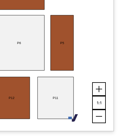
P6
P5
P12
P11