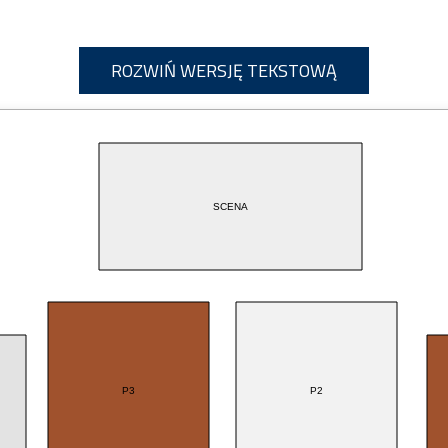
ROZWIŃ WERSJĘ TEKSTOWĄ
SCENA
P3
P2