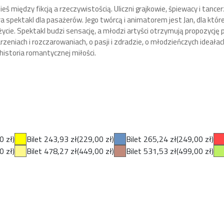
eś między fikcją a rzeczywistością. Uliczni grajkowie, śpiewacy i tan
 spektakl dla pasażerów. Jego twórcą i animatorem jest Jan, dla któ
cie. Spektakl budzi sensację, a młodzi artyści otrzymują propozycję
zeniach i rozczarowaniach, o pasji i zdradzie, o młodzieńczych ideałac
istoria romantycznej miłości.
0 zł)
Bilet 243,93 zł
(229,00 zł)
Bilet 265,24 zł
(249,00 zł)
0 zł)
Bilet 478,27 zł
(449,00 zł)
Bilet 531,53 zł
(499,00 zł)