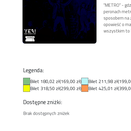
"METRO" - gdzi
peronach metra
sposobem na ży
opowieść o mar
wszystkim to h
Legenda:
Bilet 180,02 zł
(169,00 zł)
Bilet 211,98 zł
(199,0
Bilet 318,50 zł
(299,00 zł)
Bilet 425,01 zł
(399,0
Dostępne zniżki:
Brak dostępnych zniżek