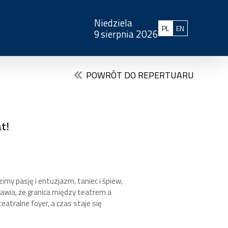
Niedziela
Polski
English
PL
EN
9
sierpnia 2026
POWRÓT DO REPERTUARU
t!
imy pasję i entuzjazm, taniec i śpiew,
prawia, że granica między teatrem a
eatralne foyer, a czas staje się