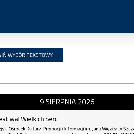
IŃ WYBÓR TEKSTOWY
 Wielkich Serc , 9 sierpnia 2026, godz
9
SIERPNIA
2026
Festiwal Wielkich Serc
ejski Ośrodek Kultury, Promocji i Informacji im. Jana Więzika w Szcz