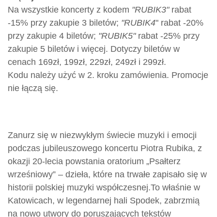
Na wszystkie koncerty z kodem
"RUBIK3"
rabat
-15% przy zakupie 3 biletów;
"RUBIK4
" rabat -20%
przy zakupie 4 biletów;
"RUBIK5"
rabat -25% przy
zakupie 5 biletów i więcej. Dotyczy biletów w
cenach 169zł, 199zł, 229zł, 249zł i 299zł.
Kodu należy użyć w 2. kroku zamówienia. Promocje
nie łączą się.
Zanurz się w niezwykłym świecie muzyki i emocji
podczas jubileuszowego koncertu Piotra Rubika, z
okazji 20-lecia powstania oratorium „Psałterz
wrześniowy” – dzieła, które na trwałe zapisało się w
historii polskiej muzyki współczesnej.
To właśnie w
Katowicach, w legendarnej hali Spodek, zabrzmią
na nowo utwory do poruszających tekstów