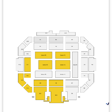
B17
B17
B1
B2
B3
B4
B16
A1
A2
A3
B15
B5
A12
A4
Sektor P6
Sektor P3
B14
A11
A5
B6
Sektor P5
Sektor P2
SCENA
Sektor P4
Sektor P1
A10
A6
B7
B13
A9
A8
A7
B12
B8
B11
B9
B10
C4
C1
C3
C2