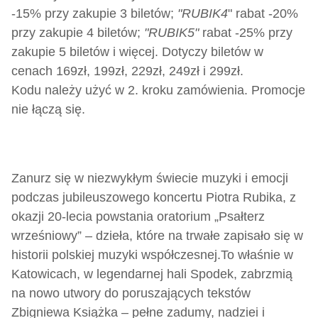
-15% przy zakupie 3 biletów;
"RUBIK4
" rabat -20%
przy zakupie 4 biletów;
"RUBIK5"
rabat -25% przy
zakupie 5 biletów i więcej. Dotyczy biletów w
cenach 169zł, 199zł, 229zł, 249zł i 299zł.
Kodu należy użyć w 2. kroku zamówienia. Promocje
nie łączą się.
Zanurz się w niezwykłym świecie muzyki i emocji
podczas jubileuszowego koncertu Piotra Rubika, z
okazji 20-lecia powstania oratorium „Psałterz
wrześniowy” – dzieła, które na trwałe zapisało się w
historii polskiej muzyki współczesnej.
To właśnie w
Katowicach, w legendarnej hali Spodek, zabrzmią
na nowo utwory do poruszających tekstów
Zbigniewa Książka – pełne zadumy, nadziei i