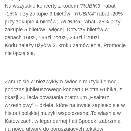
Na wszystkie koncerty z kodem
"RUBIK3"
rabat
-15% przy zakupie 3 biletów;
"RUBIK4
" rabat -20%
przy zakupie 4 biletów;
"RUBIK5"
rabat -25% przy
zakupie 5 biletów i więcej. Dotyczy biletów w
cenach 169zł, 199zł, 229zł, 249zł i 299zł.
Kodu należy użyć w 2. kroku zamówienia. Promocje
nie łączą się.
Zanurz się w niezwykłym świecie muzyki i emocji
podczas jubileuszowego koncertu Piotra Rubika, z
okazji 20-lecia powstania oratorium „Psałterz
wrześniowy” – dzieła, które na trwałe zapisało się w
historii polskiej muzyki współczesnej.
To właśnie w
Katowicach, w legendarnej hali Spodek, zabrzmią
na nowo utwory do poruszających tekstów