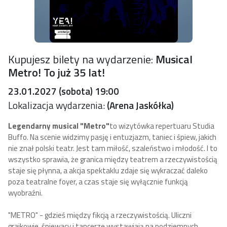
Kupujesz bilety na wydarzenie:
Musical
Metro! To już 35 lat!
23.01.2027 (sobota) 19:00
Lokalizacja wydarzenia:
(Arena Jaskółka)
Legendarny musical "Metro"
to wizytówka repertuaru Studia
Buffo. Na scenie widzimy pasję i entuzjazm, taniec i śpiew, jakich
nie znał polski teatr. Jest tam miłość, szaleństwo i młodość. I to
wszystko sprawia, że granica między teatrem a rzeczywistością
staje się płynna, a akcja spektaklu zdaje się wykraczać daleko
poza teatralne foyer, a czas staje się wyłącznie funkcją
wyobraźni.
"METRO" - gdzieś między fikcją a rzeczywistością. Uliczni
grajkowie, śpiewacy i tancerze wystawiają na podziemnych