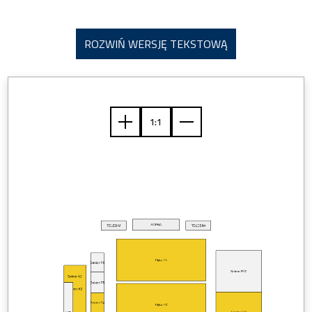
ROZWIŃ WERSJĘ TEKSTOWĄ
SCENA
TELEBIM
TELEBIM
Płyta P1
Sektor P6
Sektor P10
Sektor A2
Sektor P5
Sektor A2
Sektor P4
Płyta P2
Sektor P11