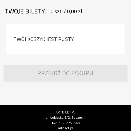
TWOJE BILETY:
0
szt.
/
0,00 zł
TWÓJ KOSZYK JEST PUSTY
PRZEJDŹ DO ZAKUPU
Informacje o instytucji
ARTBILET.PL
ul. Łokietka 5/2, Szczecin
+48 512-279-568
artbilet.pl