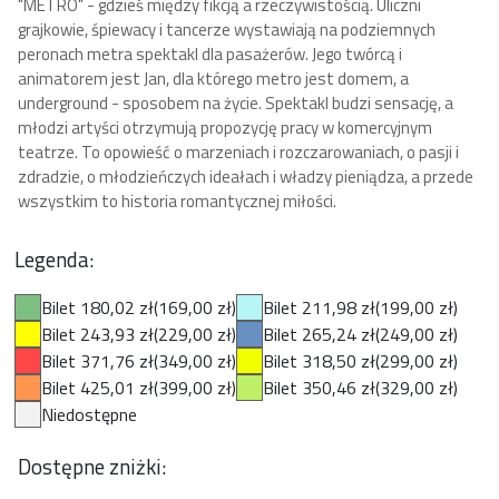
"METRO" - gdzieś między fikcją a rzeczywistością. Uliczni
grajkowie, śpiewacy i tancerze wystawiają na podziemnych
peronach metra spektakl dla pasażerów. Jego twórcą i
animatorem jest Jan, dla którego metro jest domem, a
underground - sposobem na życie. Spektakl budzi sensację, a
młodzi artyści otrzymują propozycję pracy w komercyjnym
teatrze. To opowieść o marzeniach i rozczarowaniach, o pasji i
zdradzie, o młodzieńczych ideałach i władzy pieniądza, a przede
wszystkim to historia romantycznej miłości.
Legenda:
Bilet 180,02 zł
(169,00 zł)
Bilet 211,98 zł
(199,00 zł)
Bilet 243,93 zł
(229,00 zł)
Bilet 265,24 zł
(249,00 zł)
Bilet 371,76 zł
(349,00 zł)
Bilet 318,50 zł
(299,00 zł)
Bilet 425,01 zł
(399,00 zł)
Bilet 350,46 zł
(329,00 zł)
Niedostępne
Dostępne zniżki: