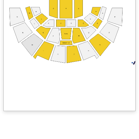
C
B
A
M
E
M
E
O
E
L
F
K
J
H
G
L
F
N
K
G
F
Loża
J
H
Balkon H-J
M
G
L
H
K
J