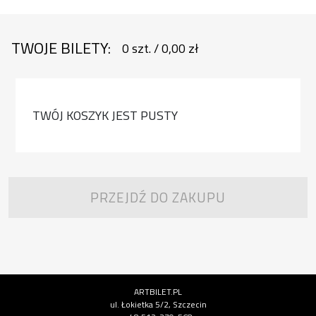
TWOJE BILETY:
0
szt.
/
0,00 zł
TWÓJ KOSZYK JEST PUSTY
PRZEJDŹ DO ZAKUPU
Informacje o instytucji
ARTBILET.PL
ul. Łokietka 5/2, Szczecin