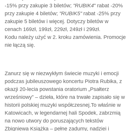
-15% przy zakupie 3 biletów;
"RUBIK4
" rabat -20%
przy zakupie 4 biletów;
"RUBIK5"
rabat -25% przy
zakupie 5 biletów i więcej. Dotyczy biletów w
cenach 169zł, 199zł, 229zł, 249zł i 299zł.
Kodu należy użyć w 2. kroku zamówienia. Promocje
nie łączą się.
Zanurz się w niezwykłym świecie muzyki i emocji
podczas jubileuszowego koncertu Piotra Rubika, z
okazji 20-lecia powstania oratorium „Psałterz
wrześniowy” – dzieła, które na trwałe zapisało się w
historii polskiej muzyki współczesnej.
To właśnie w
Katowicach, w legendarnej hali Spodek, zabrzmią
na nowo utwory do poruszających tekstów
Zbigniewa Książka – pełne zadumy, nadziei i