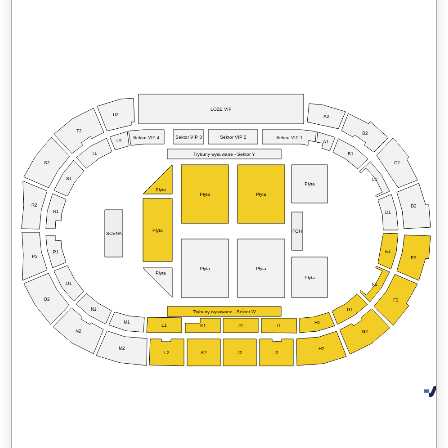
LOŻE VIP
U2
A2
T2
B2
Sektor VIP 3
Sektor VIP 2
Sektor VIP 4
Sektor VIP 1
U1
A1
T1
B1
Trybuny wysuwane - Sektor Y
S2
C2
S1
C1
Płyta
Płyta
Płyta
Płyta
R2
D2
R1
D1
Płyta
FOH
SCENA
E1
P1
P2
E2
Płyta
Płyta
Płyta
Płyta
O1
F1
O2
F2
N1
G1
Trybuny wysuwane - Sektor W
M1
H1
L1
K1
J1
I1
N2
G2
M2
H2
L2
K2
J2
I2