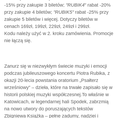
-15% przy zakupie 3 biletów;
"RUBIK4
" rabat -20%
przy zakupie 4 biletów;
"RUBIK5"
rabat -25% przy
zakupie 5 biletów i więcej. Dotyczy biletów w
cenach 169zł, 199zł, 229zł, 249zł i 299zł.
Kodu należy użyć w 2. kroku zamówienia. Promocje
nie łączą się.
Zanurz się w niezwykłym świecie muzyki i emocji
podczas jubileuszowego koncertu Piotra Rubika, z
okazji 20-lecia powstania oratorium „Psałterz
wrześniowy” – dzieła, które na trwałe zapisało się w
historii polskiej muzyki współczesnej.
To właśnie w
Katowicach, w legendarnej hali Spodek, zabrzmią
na nowo utwory do poruszających tekstów
Zbigniewa Książka – pełne zadumy, nadziei i