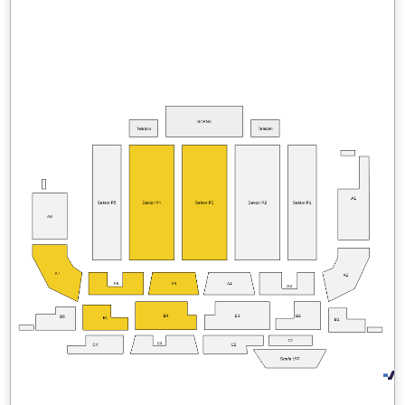
SCENA
Telebim
Telebim
A1
Sektor P5
Sektor P4
Sektor P3
Sektor P2
Sektor P1
A8
A7
A2
A6
A5
A4
A3
B4
B3
B2
B6
B5
B1
C1
C3
C4
C2
Strefa VIP