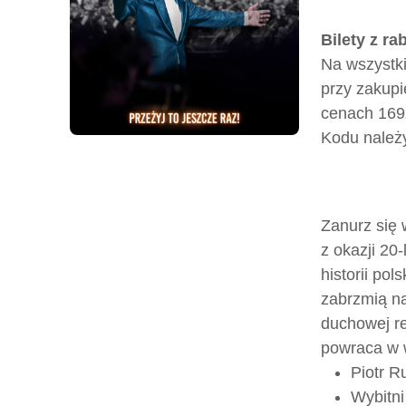
Bilety z ra
Na wszystk
przy zakupi
cenach 169zł
Kodu należy
Zanurz się 
z okazji 20
historii pol
zabrzmią na
duchowej re
powraca w w
Piotr R
Wybitni