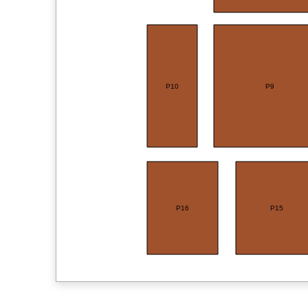
P10
P9
P16
P15