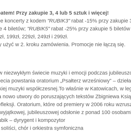
batem! Przy zakupie 3, 4 lub 5 sztuk i więcej!
ie koncerty z kodem
"RUBIK3"
rabat -15% przy zakupie 
e 4 biletów;
"RUBIK5"
rabat -25% przy zakupie 5 biletów 
, 199zł, 229zł, 249zł i 299zł.
 użyć w 2. kroku zamówienia. Promocje nie łączą się.
w niezwykłym świecie muzyki i emocji podczas jubileusz
-lecia powstania oratorium „Psałterz wrześniowy” – dzieła
skiej muzyki współczesnej.
To właśnie w Katowicach, w le
 nowo utwory do poruszających tekstów Zbigniewa Książ
fleksji. Oratorium, które od premiery w 2006 roku wzrusz
yjątkowej, jubileuszowej odsłonie z ponad 100 osobami
ubik – dyrygent i kompozytor
 soliści, chór i orkiestra symfoniczna