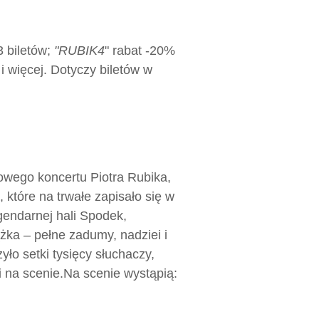
3 biletów;
"RUBIK4
" rabat -20%
i więcej. Dotyczy biletów w
owego koncertu Piotra Rubika,
, które na trwałe zapisało się w
gendarnej hali Spodek,
ka – pełne zadumy, nadziei i
yło setki tysięcy słuchaczy,
 na scenie.
Na scenie wystąpią: