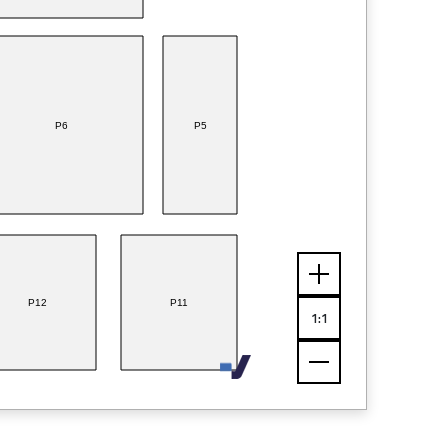
P6
P5
P12
P11