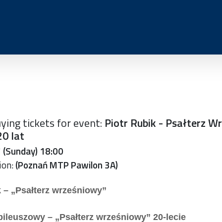
ying tickets for event:
Piotr Rubik - Psałterz W
20 lat
 (Sunday) 18:00
ion:
(Poznań MTP Pawilon 3A)
k – „Psałterz wrześniowy”
bileuszowy – „Psałterz wrześniowy” 20-lecie