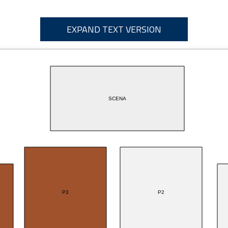
EXPAND TEXT VERSION
SCENA
P3
P2