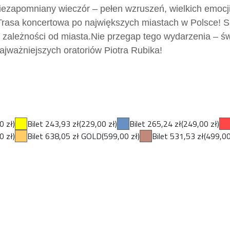
iezapomniany wieczór – pełen wzruszeń, wielkich emocji 
Trasa koncertowa po największych miastach w Polsce! S
w zależności od miasta.
Nie przegap tego wydarzenia – św
ajważniejszych oratoriów Piotra Rubika!
0 zł)
Bilet 243,93 zł
(229,00 zł)
Bilet 265,24 zł
(249,00 zł)
0 zł)
Bilet 638,05 zł GOLD
(599,00 zł)
Bilet 531,53 zł
(499,00