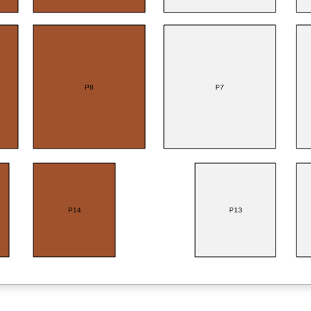
P8
P7
P14
P13