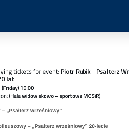
ying tickets for event:
Piotr Rubik - Psałterz W
20 lat
(Friday) 19:00
ion:
(Hala widowiskowo – sportowa MOSiR)
k – „Psałterz wrześniowy”
bileuszowy – „Psałterz wrześniowy” 20-lecie