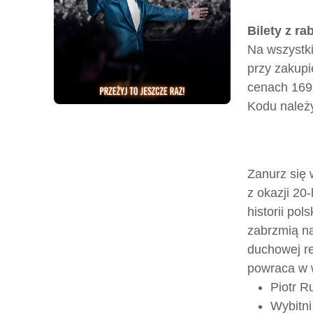
Bilety z ra
Na wszystk
przy zakupi
cenach 169zł
Kodu należy
Zanurz się 
z okazji 20
historii pol
zabrzmią na
duchowej re
powraca w w
Piotr R
Wybitni