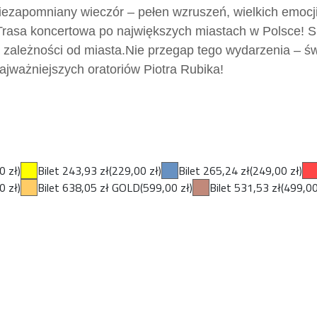
iezapomniany wieczór – pełen wzruszeń, wielkich emocji 
Trasa koncertowa po największych miastach w Polsce! S
w zależności od miasta.
Nie przegap tego wydarzenia – św
ajważniejszych oratoriów Piotra Rubika!
0 zł)
Bilet 243,93 zł
(229,00 zł)
Bilet 265,24 zł
(249,00 zł)
0 zł)
Bilet 638,05 zł GOLD
(599,00 zł)
Bilet 531,53 zł
(499,00