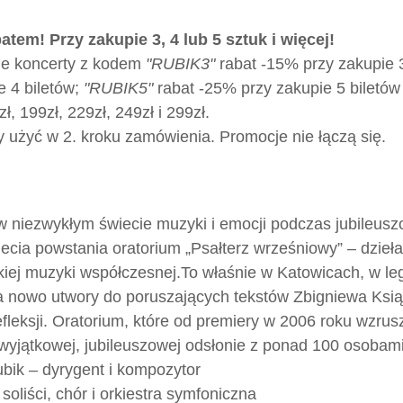
batem! Przy zakupie 3, 4 lub 5 sztuk i więcej!
ie koncerty z kodem
"RUBIK3"
rabat -15% przy zakupie 
e 4 biletów;
"RUBIK5"
rabat -25% przy zakupie 5 biletów 
, 199zł, 229zł, 249zł i 299zł.
 użyć w 2. kroku zamówienia. Promocje nie łączą się.
w niezwykłym świecie muzyki i emocji podczas jubileusz
-lecia powstania oratorium „Psałterz wrześniowy” – dzieła
skiej muzyki współczesnej.
To właśnie w Katowicach, w le
 nowo utwory do poruszających tekstów Zbigniewa Książ
fleksji. Oratorium, które od premiery w 2006 roku wzrusz
yjątkowej, jubileuszowej odsłonie z ponad 100 osobami
ubik – dyrygent i kompozytor
 soliści, chór i orkiestra symfoniczna